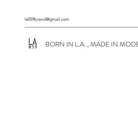
la059brand@gmail.com
BORN IN L.A. , MADE IN MO