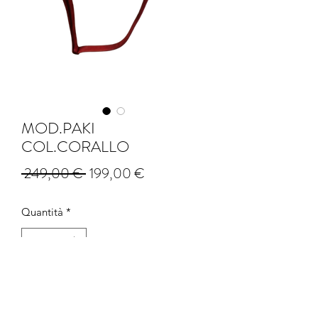
MOD.PAKI
COL.CORALLO
Prezzo
Prezzo
 249,00 € 
199,00 €
regolare
scontato
Quantità
*
Aggiungi al carrello